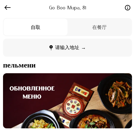
Go Boo Мира, 81
自取
在餐厅
请输入地址 →
пельмени