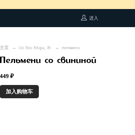
进入
主页
Go Boo Мира, 81
пельмени
Пельмени со свининой
449 ₽
加入购物车