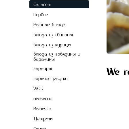
Салаты
Первое
Рыбные блюда
блюда из свинины
блюда из курицы
блюда из говядины и
баранины
гарниры
We 
горячие закуски
WOK
пельмени
Выпечкa
Десерты
Соусы