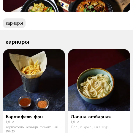
гарниры
гарниры
Картофель фри
Лапша отварная
150 г
150 г
картофель, кетчуп томатный
Лапша домашняя 1/150
150/30