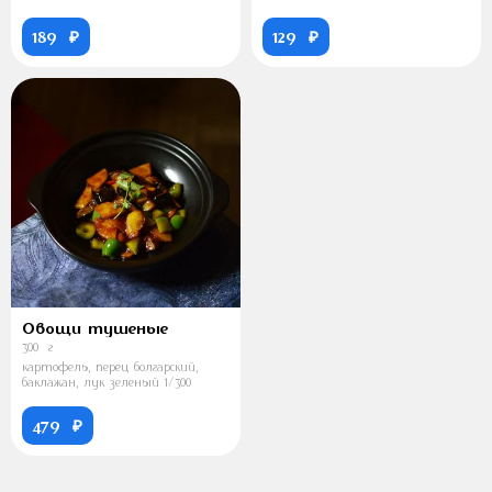
189 ₽
129 ₽
Овощи тушеные
300 г
картофель, перец болгарский,
баклажан, лук зеленый 1/300
479 ₽