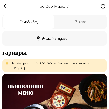
Go Boo Мира, 81
Самовывоз
В зале
Укажите адрес →
гарниры
Начнём
работу
в
12:00.
Сейчас
вы
можете
сделать
предзаказ.