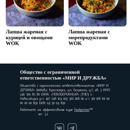
Лапша жареная с
Лапша жареная с
курицей и овощами
морепродуктами
WOK
WOK
Общество с ограниченной
ответственностью «МИР И ДРУЖБА»
Общество с ограниченной ответственностью «МИР И
ДРУЖБА» 660028,г. Красноярск, ул. Баумана, д.7, кв. 3 ИНН
246 309 85 80 БАНК «ЛЕВОБЕРЕЖНЫЙ» (ПАО) г.
Новосибирск р/с 407 028 104 095 300 008 06 к/с 301 018 101 00
00 00 00 850 БИК 04 50 04 850
Работает на эффективном ядре
Foodpicásso
ver. 3.2