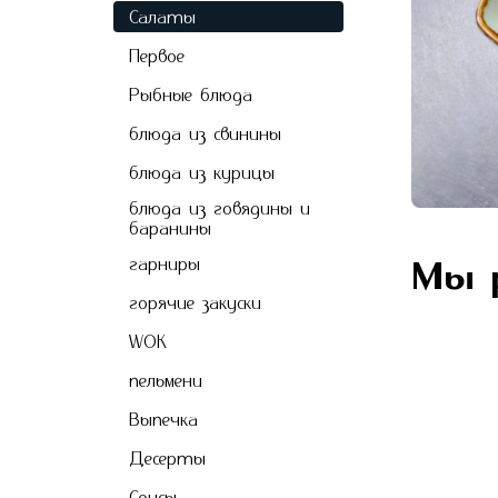
Салаты
Первое
Рыбные блюда
блюда из свинины
блюда из курицы
блюда из говядины и
баранины
гарниры
Мы 
горячие закуски
WOK
пельмени
Выпечкa
Десерты
Соусы