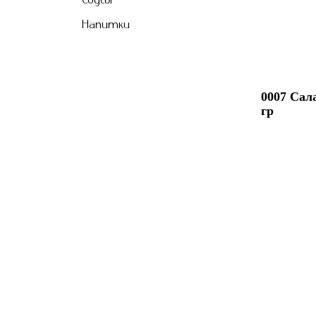
Напитки
0007 Сал
гр