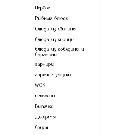
Первое
Рыбные блюда
блюда из свинины
блюда из курицы
блюда из говядины и
баранины
гарниры
горячие закуски
WOK
пельмени
Выпечкa
Десерты
Соусы