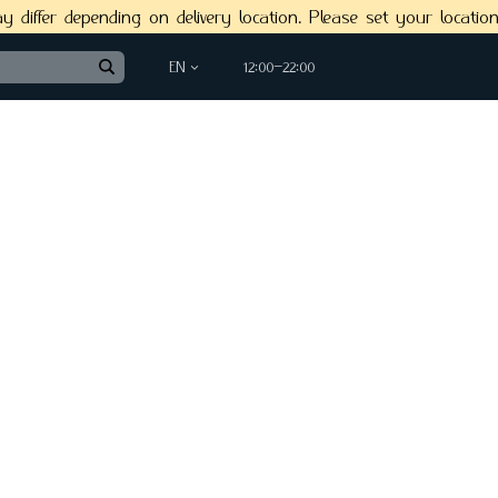
differ depending on delivery location. Please set your locati
EN
12:00−22:00