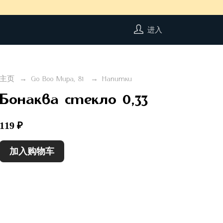
进入
主页
Go Boo Мира, 81
Напитки
Бонаква стекло 0,33
119 ₽
加入购物车