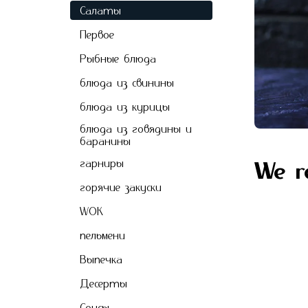
Салаты
Первое
Рыбные блюда
блюда из свинины
блюда из курицы
блюда из говядины и
баранины
гарниры
We 
горячие закуски
WOK
пельмени
Выпечкa
Десерты
Соусы