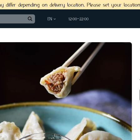
differ depending on delivery location. Please set your locati
EN
12:00−22:00