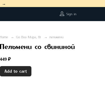
on →
Sign in
Home
Go Boo Мира, 81
пельмени
Пельмени со свининой
449 ₽
Add to cart