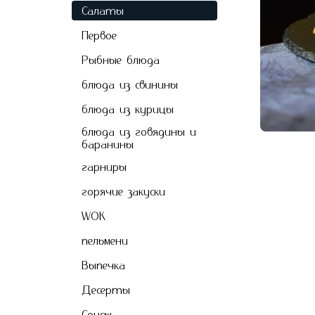
Салаты
Первое
Рыбные блюда
блюда из свинины
блюда из курицы
блюда из говядины и
баранины
гарниры
горячие закуски
WOK
пельмени
Выпечкa
Десерты
Соусы