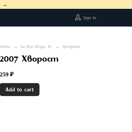
on →
Sign in
Home
Go Boo Мира, 81
Десерты
2007 Хворост
259 ₽
Add to cart