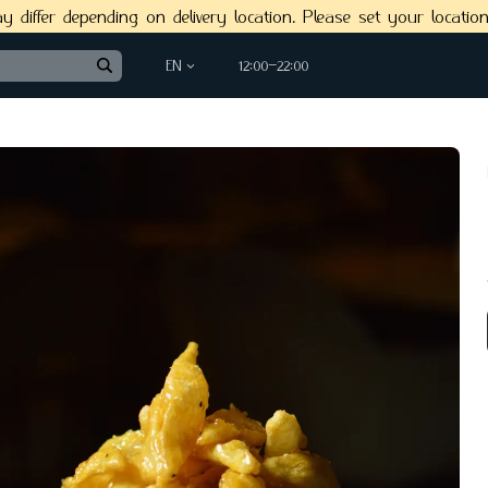
differ depending on delivery location. Please set your locati
EN
12:00−22:00